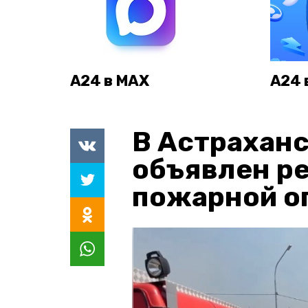
А24 в MAX
А24 
В Астраханс
объявлен р
пожарной о