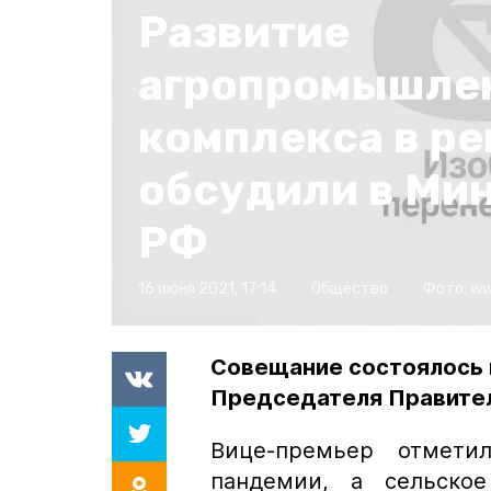
Развитие
агропромышле
комплекса в ре
обсудили в Ми
РФ
16 июня 2021, 17:14
Общество
Фото:
ww
Совещание состоялось 
Председателя Правите
Вице-премьер отмети
пандемии, а сельское