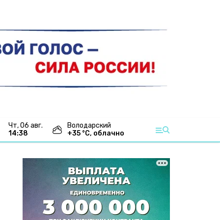
чт, 06 авг.
Володарский
14:38
+
35
°С,
облачно