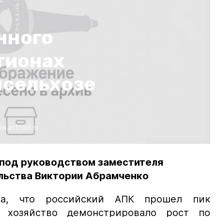
нного
гионах
нсельхозе
w.astrobl.ru
под руководством заместителя
льства Виктории Абрамченко
ла, что российский АПК прошел пик
 хозяйство демонстрировало рост по