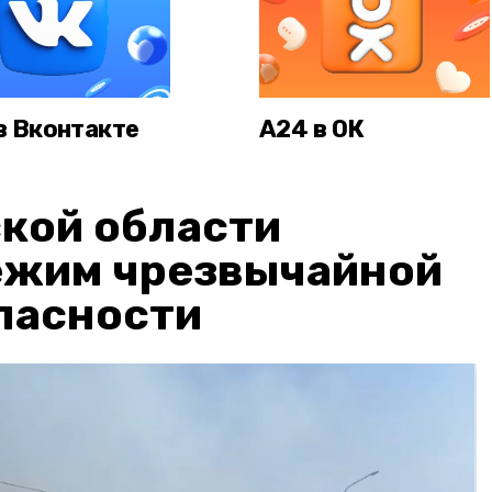
в Вконтакте
А24 в ОК
кой области
ежим чрезвычайной
пасности