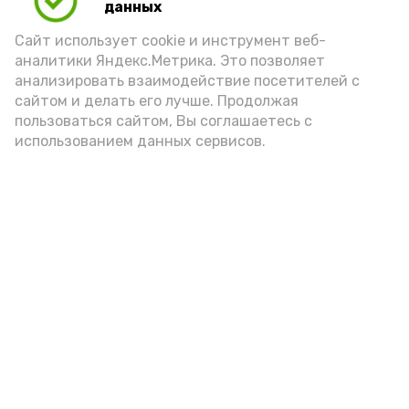
данных
Сайт использует cookie и инструмент веб-
аналитики Яндекс.Метрика. Это позволяет
анализировать взаимодействие посетителей с
А24 в MAX
А24 в Вконтакте
А2
сайтом и делать его лучше. Продолжая
пользоваться сайтом, Вы соглашаетесь с
использованием данных сервисов.
Ветераны СВО и их семьи в
Астрахани оформили 180
соцконтрактов