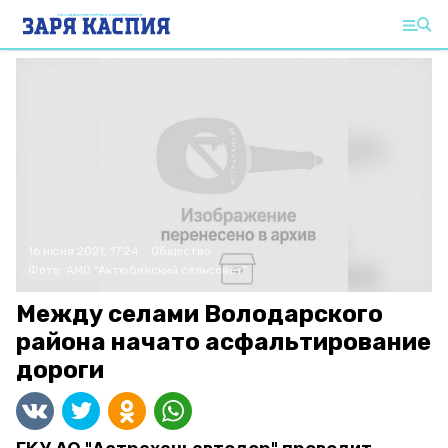
16 июня 2021, 17:24
Общество
Фото:
АМО "Актюбинский сельсовет"
Между селами Володарского
района начато асфальтирование
дороги