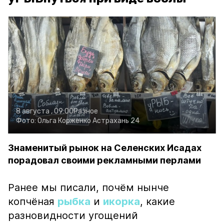
8 августа , 09:00
Разное
Фото:
Ольга Корженко
Астрахань 24
Знаменитый рынок на Селенских Исадах
порадовал своими рекламными перлами
Ранее мы писали, почём нынче
копчёная
рыбка
и
икорка
, какие
разновидности угощений