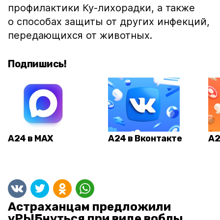
профилактики Ку-лихорадки, а также
о способах защиты от других инфекций,
передающихся от животных.
Подпишись!
А24 в MAX
А24 в Вконтакте
А2
Астраханцам предложили
уРЫБнуться при виде воблы