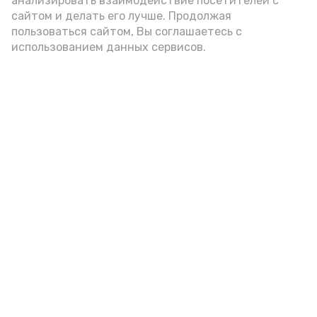
анализировать взаимодействие посетителей с
сайтом и делать его лучше. Продолжая
пользоваться сайтом, Вы соглашаетесь с
использованием данных сервисов.
Фото: Ольга Корженко Астрахань 24
Как объяснили продавцы, воблу берут
охотно: уж больно хороша на вкус. К
тому же её удобно транспортировать,
она долго не портится. А это
немаловажно: рыбка, особенно с такими
бодрыми «аффирмациями», станет
лакомым презентом даже для далеко