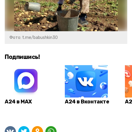
Фото: t.me/babushkin30
Подпишись!
А24 в MAX
А24 в Вконтакте
А2