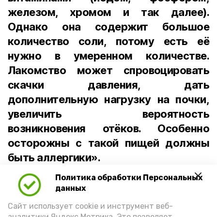
железом, хромом и так далее).
Однако она содержит большое
количество соли, потому есть её
нужно в умеренном количестве.
Лакомство может спровоцировать
скачки давления, дать
дополнительную нагрузку на почки,
увеличить вероятность
возникновения отёков. Особенно
осторожны с такой пищей должны
быть аллергики».
Политика обработки Персональных
Для взрослого человека безопасной
данных
порцией икры считается 30-50 граммов
(2-3 ложки). При этом следует обратить
Сайт использует cookie и инструмент веб-
аналитики Яндекс.Метрика. Это позволяет