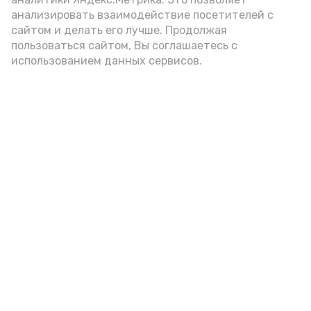
внимание на хлеб, с которым она
анализировать взаимодействие посетителей с
подаётся: лучше выбирать
сайтом и делать его лучше. Продолжая
цельнозерновой, с мукой грубого
пользоваться сайтом, Вы соглашаетесь с
использованием данных сервисов.
помола. Есть икру следует в первой
половине дня. Кстати, полезнее для
здоровья сопроводить такой бутерброд
сочными овощами, свежей зеленью и
отварным яйцом.