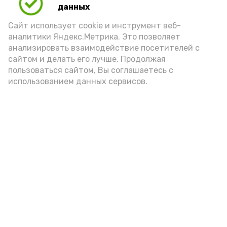
данных
порцией икры считается 30-50 граммов
(2-3 ложки). При этом следует обратить
Сайт использует cookie и инструмент веб-
аналитики Яндекс.Метрика. Это позволяет
внимание на хлеб, с которым она
анализировать взаимодействие посетителей с
подаётся: лучше выбирать
сайтом и делать его лучше. Продолжая
цельнозерновой, с мукой грубого
пользоваться сайтом, Вы соглашаетесь с
использованием данных сервисов.
помола. Есть икру следует в первой
половине дня. Кстати, полезнее для
здоровья сопроводить такой бутерброд
сочными овощами, свежей зеленью и
отварным яйцом.