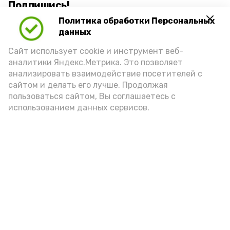
Подпишись!
Политика обработки Персональных
данных
Сайт использует cookie и инструмент веб-
аналитики Яндекс.Метрика. Это позволяет
анализировать взаимодействие посетителей с
А24 в MAX
А24 в Вконтакте
А2
сайтом и делать его лучше. Продолжая
пользоваться сайтом, Вы соглашаетесь с
использованием данных сервисов.
Ветераны СВО и их семьи в
Астрахани оформили 180
соцконтрактов