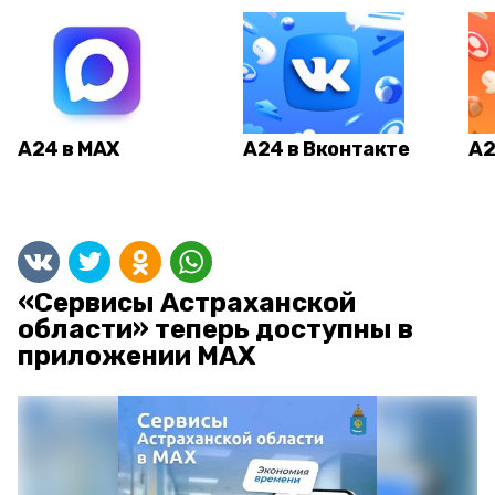
А24 в MAX
А24 в Вконтакте
А2
«Сервисы Астраханской
области» теперь доступны в
приложении MAX