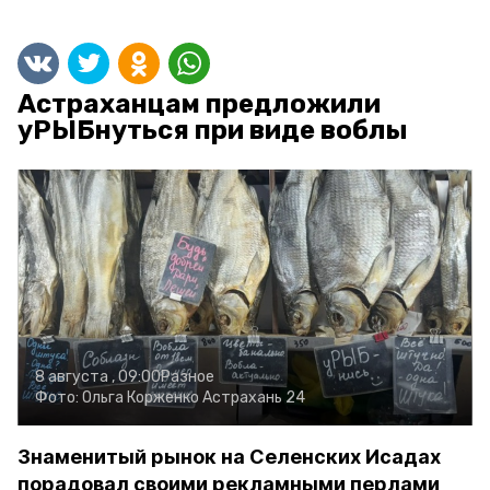
Астраханцам предложили
уРЫБнуться при виде воблы
8 августа , 09:00
Разное
Фото:
Ольга Корженко
Астрахань 24
Знаменитый рынок на Селенских Исадах
порадовал своими рекламными перлами