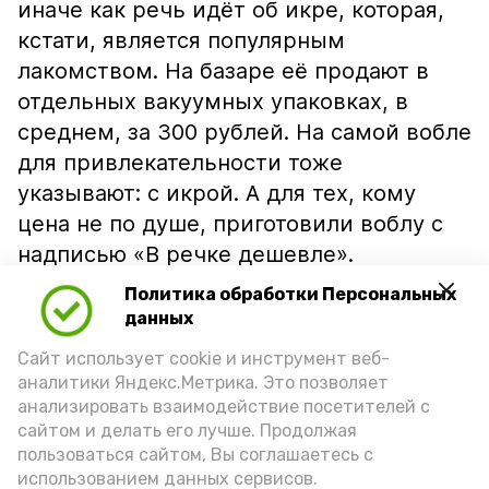
иначе как речь идёт об икре, которая,
кстати, является популярным
лакомством. На базаре её продают в
отдельных вакуумных упаковках, в
среднем, за 300 рублей. На самой вобле
для привлекательности тоже
указывают: с икрой. А для тех, кому
цена не по душе, приготовили воблу с
надписью «В речке дешевле».
Политика обработки Персональных
данных
Сайт использует cookie и инструмент веб-
аналитики Яндекс.Метрика. Это позволяет
анализировать взаимодействие посетителей с
сайтом и делать его лучше. Продолжая
пользоваться сайтом, Вы соглашаетесь с
использованием данных сервисов.