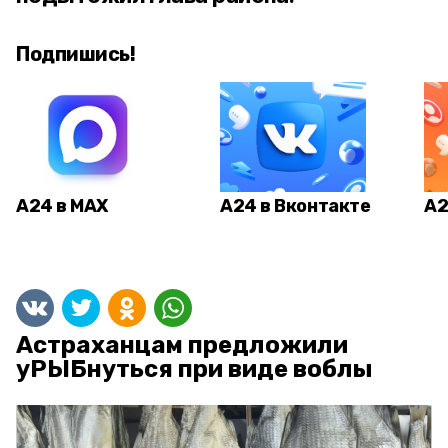
Подпишись!
А24 в MAX
А24 в Вконтакте
А2
Астраханцам предложили
уРЫБнуться при виде воблы