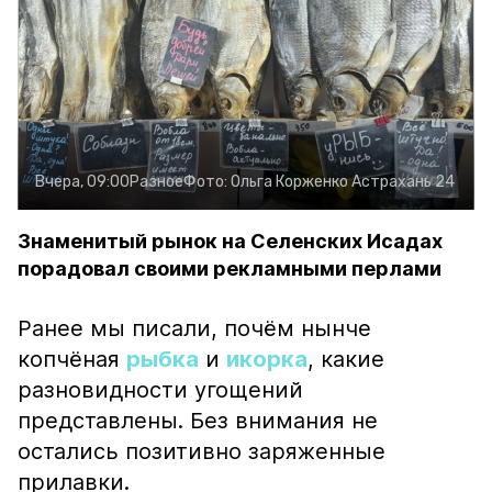
Вчера, 09:00
Разное
Фото:
Ольга Корженко
Астрахань 24
Знаменитый рынок на Селенских Исадах
порадовал своими рекламными перлами
Ранее мы писали, почём нынче
копчёная
рыбка
и
икорка
, какие
разновидности угощений
представлены. Без внимания не
остались позитивно заряженные
прилавки.