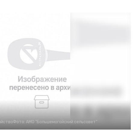
яйство
Фото:
АМО "Большемогойский сельсовет"