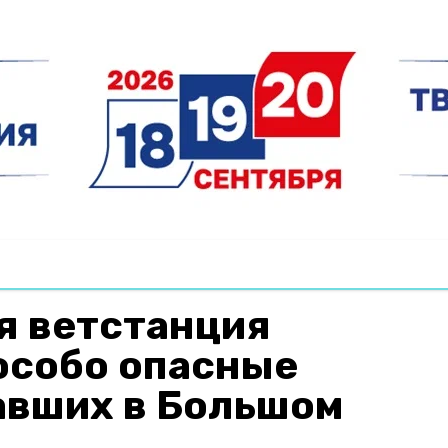
я ветстанция
особо опасные
авших в Большом
в