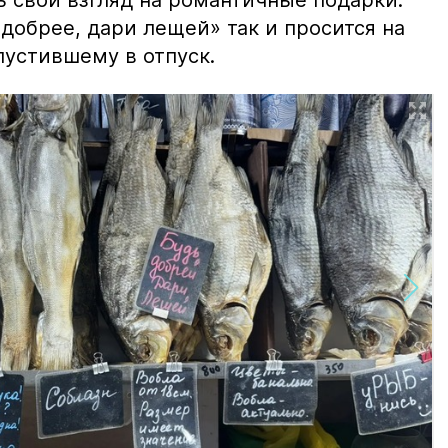
ь свой взгляд на романтичные подарки.
добрее, дари лещей» так и просится на
тпустившему в отпуск.