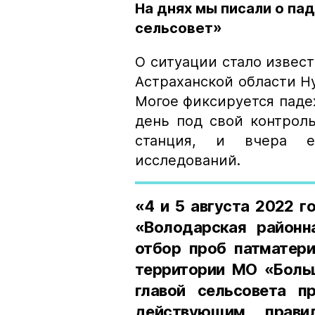
На днях мы писали о п
сельсовет»
О ситуации стало извест
Астраханской области Ну
Могое фиксируется падеж
день под свой контрол
станция, и вчера е
исследований.
«4 и 5 августа 2022 
«Володарская районн
отбор проб патматери
территории МО «Больш
главой сельсовета п
действующим прави