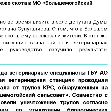
адеже скота в МО «Большемогойский
но во время визита в село депутата Думы
рлана Супугалиева. О том, что в Большом
 скота, ему рассказали жители. В этот же
ь ситуацию взяла районная ветеринарная
ё руководство озвучило результаты
года ветеринарные специалисты ГБУ АО
ая ветеринарная станция» проводили
ала от трупов КРС, обнаруженных на
емогойский сельсовет». Совместно с
ровели уничтожение трупов согласно
лам по утилизации биологических