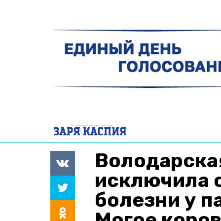
Володарска
исключила 
болезни у п
Могое коро