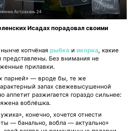
рженко
Астрахань 24
еленских Исадах порадовал своими
 нынче копчёная
рыбка
и
икорка
, какие
 представлены. Без внимания не
яженные прилавки.
х парней» — вроде бы, те же
характерный запах свежевысушенной
но аппетит разжигается гораздо сильнее:
ряжена воблёшка.
ужика», конечно, хочется отнести
еты — банально, вобла — актуально»