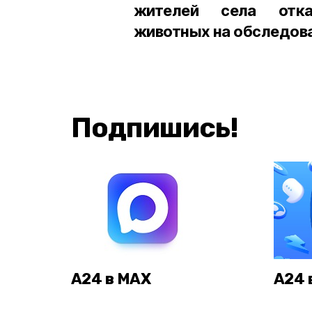
жителей села отка
животных на обследова
Подпишись!
А24 в MAX
А24 