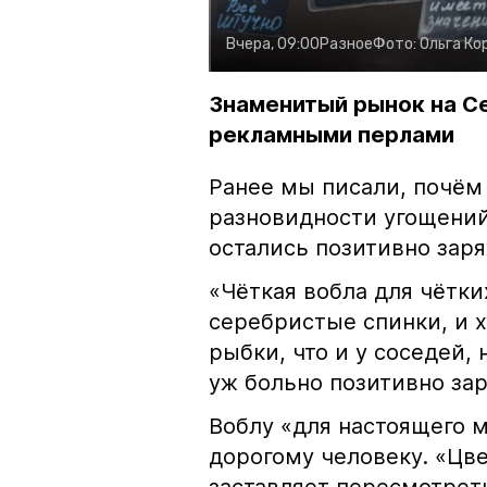
Вчера, 09:00
Разное
Фото:
Ольга Ко
Знаменитый рынок на С
рекламными перлами
Ранее мы писали, почём
разновидности угощений
остались позитивно зар
«Чёткая вобла для чётки
серебристые спинки, и 
рыбки, что и у соседей, 
уж больно позитивно за
Воблу «для настоящего м
дорогому человеку. «Цв