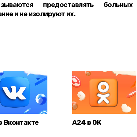
зываются предоставлять больных
ние и не изолируют их.
в Вконтакте
А24 в ОК