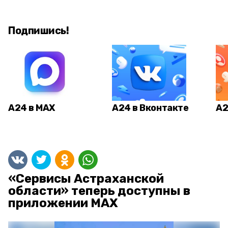
Подпишись!
А24 в MAX
А24 в Вконтакте
А2
«Сервисы Астраханской
области» теперь доступны в
приложении MAX