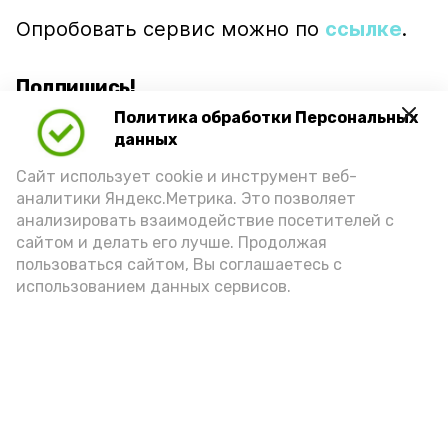
Опробовать сервис можно по
ссылке
.
Подпишись!
Политика обработки Персональных
данных
Сайт использует cookie и инструмент веб-
аналитики Яндекс.Метрика. Это позволяет
анализировать взаимодействие посетителей с
А24 в MAX
А24 в Вконтакте
А2
сайтом и делать его лучше. Продолжая
пользоваться сайтом, Вы соглашаетесь с
использованием данных сервисов.
Ветераны СВО и их семьи в
Астрахани оформили 180
соцконтрактов