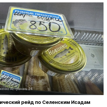
рженко
Астрахань 24
ический рейд по Селенским Исадам