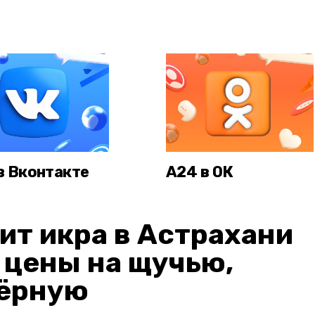
в Вконтакте
А24 в ОК
ит икра в Астрахани
: цены на щучью,
чёрную