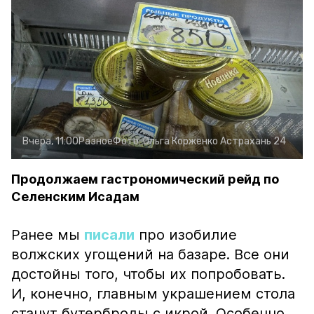
Вчера, 11:00
Разное
Фото:
Ольга Корженко
Астрахань 24
Продолжаем гастрономический рейд по
Селенским Исадам
Ранее мы
писали
про изобилие
волжских угощений на базаре. Все они
достойны того, чтобы их попробовать.
И, конечно, главным украшением стола
станут бутерброды с икрой. Особенно