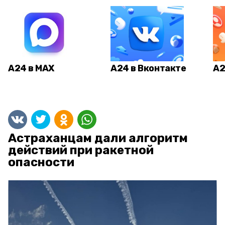
А24 в MAX
А24 в Вконтакте
А2
Астраханцам дали алгоритм
действий при ракетной
опасности