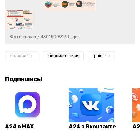
Фото: max.ru/id3015009178_gos
опасность
беспилотники
ракеты
Подпишись!
А24 в MAX
А24 в Вконтакте
А2