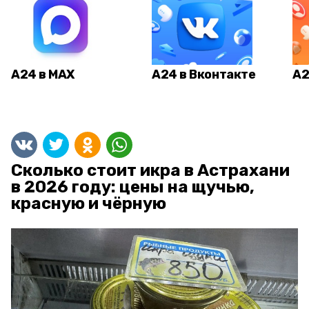
А24 в MAX
А24 в Вконтакте
А2
Сколько стоит икра в Астрахани
в 2026 году: цены на щучью,
красную и чёрную