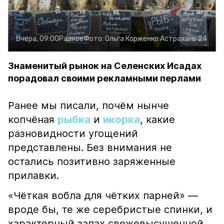
Вчера, 09:00
Разное
Фото:
Ольга Корженко
Астрахань 24
Знаменитый рынок на Селенских Исадах
порадовал своими рекламными перлами
Ранее мы писали, почём нынче
копчёная
рыбка
и
икорка
, какие
разновидности угощений
представлены. Без внимания не
остались позитивно заряженные
прилавки.
«Чёткая вобла для чётких парней» —
вроде бы, те же серебристые спинки, и
характерный запах свежевысушенной