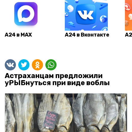
А24 в MAX
А24 в Вконтакте
А2
Астраханцам предложили
уРЫБнуться при виде воблы