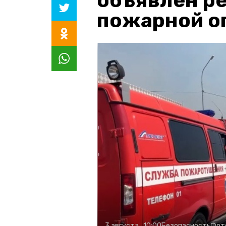
объявлен р
пожарной о
3 августа , 10:00
Безопасность
Фот