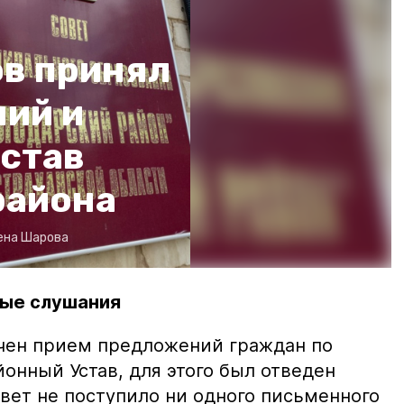
ов принял
ний и
Устав
района
ена Шарова
ные слушания
чен прием предложений граждан по
онный Устав, для этого был отведен
овет не поступило ни одного письменного