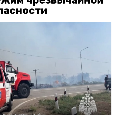
ежим чрезвычайной
пасности
о:
max.ru/mchs_astrakhan