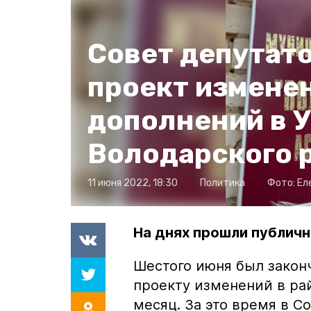
Совет депутат
проект измене
дополнений в 
Володарского 
11 июня 2022, 18:30
Политика
Фото:
Ел
На днях прошли публич
Шестого июня был закон
проекту изменений в рай
месяц. За это время в С