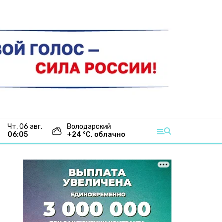
чт, 06 авг.
Володарский
06:05
+
24
°С,
облачно