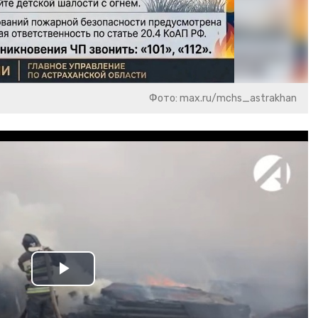
Фото: max.ru/mchs_astrakhan
Play
Video