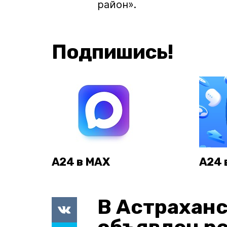
район».
Подпишись!
А24 в MAX
А24 
В Астраханс