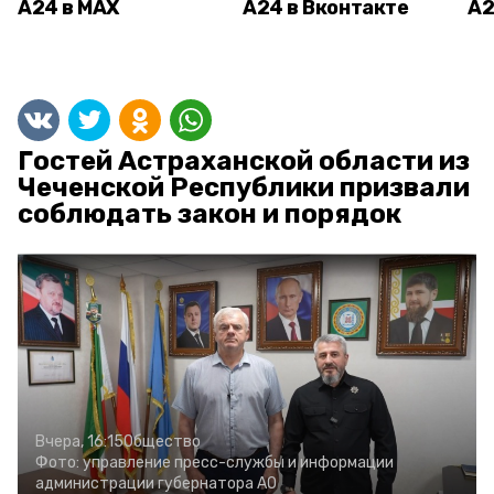
А24 в MAX
А24 в Вконтакте
А2
Гостей Астраханской области из
Чеченской Республики призвали
соблюдать закон и порядок
Вчера, 16:15
Общество
Фото:
управление пресс-службы и информации
администрации губернатора АО