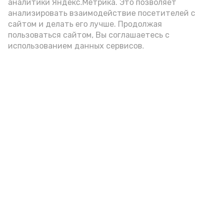
аналитики Яндекс.Метрика. Это позволяет
анализировать взаимодействие посетителей с
сайтом и делать его лучше. Продолжая
Видео: управление пресс-службы и информации
пользоваться сайтом, Вы соглашаетесь с
администрации губернатора АО
использованием данных сервисов.
год единства народов
закон
Подпишись!
А24 в MAX
А24 в Вконтакте
А2