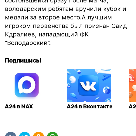
состоявшейся сразу после матча,
володарским ребятам вручили кубок и
медали за второе место.А лучшим
игроком первенcтва был признан Саид
Кдралиев, нападающий ФК
"Володарский".
Подпишись!
А24 в MAX
А24 в Вконтакте
А2