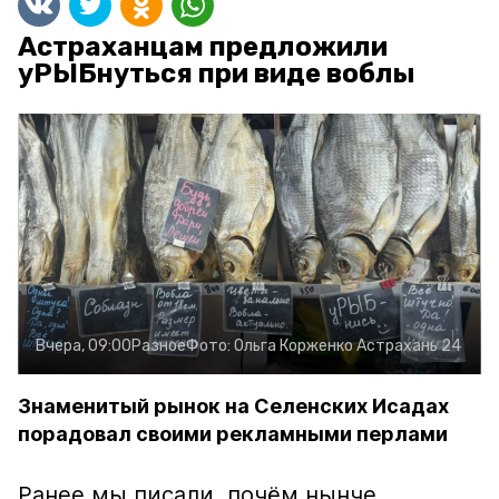
Астраханцам предложили
уРЫБнуться при виде воблы
Вчера, 09:00
Разное
Фото:
Ольга Корженко
Астрахань 24
Знаменитый рынок на Селенских Исадах
порадовал своими рекламными перлами
Ранее мы писали, почём нынче