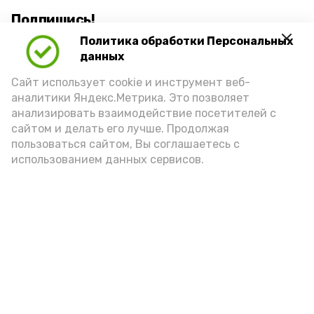
Подпишись!
Политика обработки Персональных
данных
Сайт использует cookie и инструмент веб-
аналитики Яндекс.Метрика. Это позволяет
анализировать взаимодействие посетителей с
А24 в MAX
А24 в Вконтакте
А2
сайтом и делать его лучше. Продолжая
пользоваться сайтом, Вы соглашаетесь с
использованием данных сервисов.
Астраханцам дали алгоритм
действий при ракетной
опасности