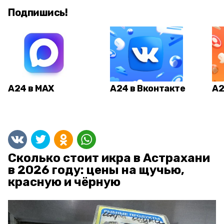
Подпишись!
А24 в MAX
А24 в Вконтакте
А2
Сколько стоит икра в Астрахани
в 2026 году: цены на щучью,
красную и чёрную