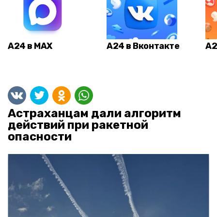
А24 в MAX
А24 в Вконтакте
А2
Астраханцам дали алгоритм
действий при ракетной
опасности