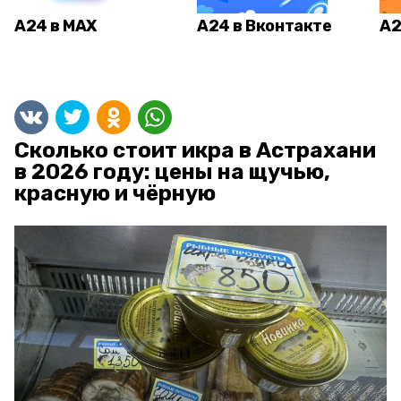
А24 в MAX
А24 в Вконтакте
А2
Сколько стоит икра в Астрахани
в 2026 году: цены на щучью,
красную и чёрную