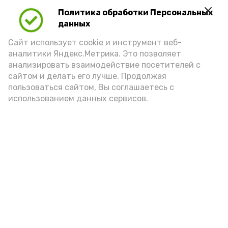
Video
Политика обработки Персональных
данных
Видео: управление пресс-службы и информации
Сайт использует cookie и инструмент веб-
администрации губернатора АО
аналитики Яндекс.Метрика. Это позволяет
анализировать взаимодействие посетителей с
сайтом и делать его лучше. Продолжая
год единства народов
закон
пользоваться сайтом, Вы соглашаетесь с
использованием данных сервисов.
Подпишись!
А24 в MAX
А24 в Вконтакте
А2