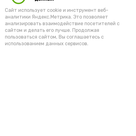
порцией икры считается 30-50 граммов
(2-3 ложки). При этом следует обратить
Сайт использует cookie и инструмент веб-
аналитики Яндекс.Метрика. Это позволяет
внимание на хлеб, с которым она
анализировать взаимодействие посетителей с
подаётся: лучше выбирать
сайтом и делать его лучше. Продолжая
цельнозерновой, с мукой грубого
пользоваться сайтом, Вы соглашаетесь с
использованием данных сервисов.
помола. Есть икру следует в первой
половине дня. Кстати, полезнее для
здоровья сопроводить такой бутерброд
сочными овощами, свежей зеленью и
отварным яйцом.