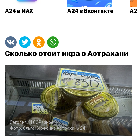
А24 в MAX
А24 в Вконтакте
А2
Сколько стоит икра в Астрахани
Сегодня, 11:00
Разное
Фото:
Ольга Корженко
Астрахань 24