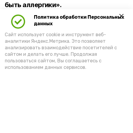
быть аллергики».
Политика обработки Персональных
Для взрослого человека безопасной
данных
порцией икры считается 30-50 граммов
(2-3 ложки). При этом следует обратить
Сайт использует cookie и инструмент веб-
аналитики Яндекс.Метрика. Это позволяет
внимание на хлеб, с которым она
анализировать взаимодействие посетителей с
подаётся: лучше выбирать
сайтом и делать его лучше. Продолжая
цельнозерновой, с мукой грубого
пользоваться сайтом, Вы соглашаетесь с
использованием данных сервисов.
помола. Есть икру следует в первой
половине дня. Кстати, полезнее для
здоровья сопроводить такой бутерброд
сочными овощами, свежей зеленью и
отварным яйцом.