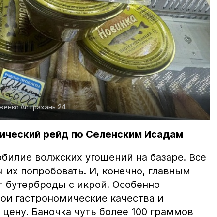
рженко
Астрахань 24
ический рейд по Селенским Исадам
билие волжских угощений на базаре. Все
ы их попробовать. И, конечно, главным
т бутерброды с икрой. Особенно
вои гастрономические качества и
цену. Баночка чуть более 100 граммов