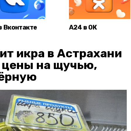
в Вконтакте
А24 в ОК
ит икра в Астрахани
: цены на щучью,
чёрную