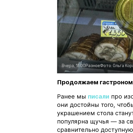
Вчера, 11:00
Разное
Фото:
Ольга Ко
Продолжаем гастроном
Ранее мы
писали
про изо
они достойны того, чтоб
украшением стола стану
популярна щучья — за с
сравнительно доступную 