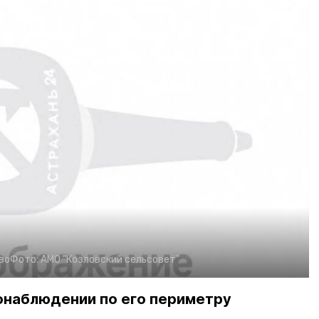
во
Фото:
АМО "Козловский сельсовет"
онаблюдении по его периметру