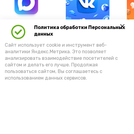
А24 в MAX
А24 в Вконтакте
А2
Политика обработки Персональных
данных
Сайт использует cookie и инструмент веб-
аналитики Яндекс.Метрика. Это позволяет
анализировать взаимодействие посетителей с
«Сервисы Астраханской
сайтом и делать его лучше. Продолжая
области» теперь доступны в
пользоваться сайтом, Вы соглашаетесь с
использованием данных сервисов.
приложении MAX