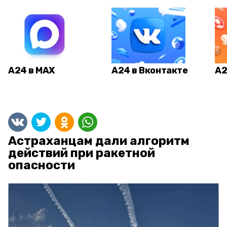
А24 в MAX
А24 в Вконтакте
А2
Астраханцам дали алгоритм
действий при ракетной
опасности