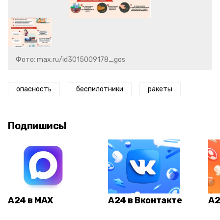
Фото: max.ru/id3015009178_gos
опасность
беспилотники
ракеты
Подпишись!
А24 в MAX
А24 в Вконтакте
А2