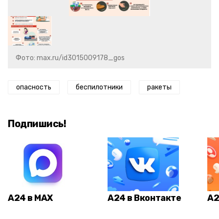
Фото: max.ru/id3015009178_gos
опасность
беспилотники
ракеты
Подпишись!
А24 в MAX
А24 в Вконтакте
А2