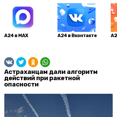
А24 в MAX
А24 в Вконтакте
А2
Астраханцам дали алгоритм
действий при ракетной
опасности