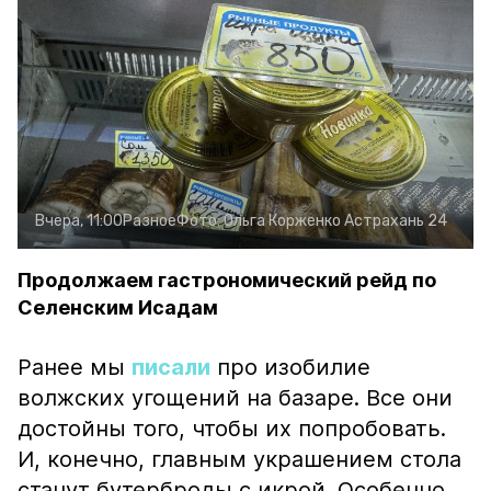
Вчера, 11:00
Разное
Фото:
Ольга Корженко
Астрахань 24
Продолжаем гастрономический рейд по
Селенским Исадам
Ранее мы
писали
про изобилие
волжских угощений на базаре. Все они
достойны того, чтобы их попробовать.
И, конечно, главным украшением стола
станут бутерброды с икрой. Особенно