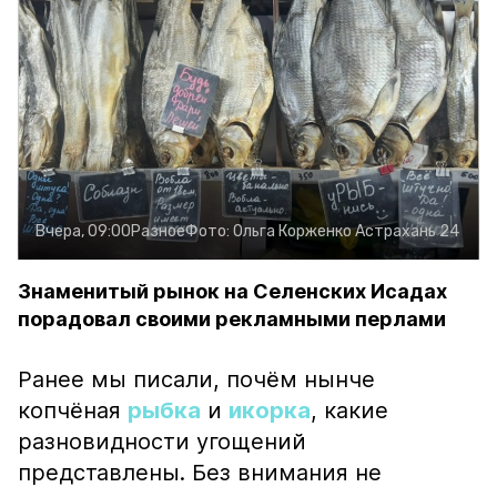
Вчера, 09:00
Разное
Фото:
Ольга Корженко
Астрахань 24
Знаменитый рынок на Селенских Исадах
порадовал своими рекламными перлами
Ранее мы писали, почём нынче
копчёная
рыбка
и
икорка
, какие
разновидности угощений
представлены. Без внимания не