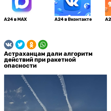
А24 в MAX
А24 в Вконтакте
А2
Астраханцам дали алгоритм
действий при ракетной
опасности