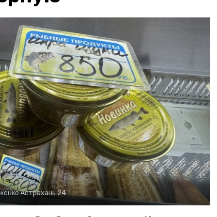
рженко
Астрахань 24