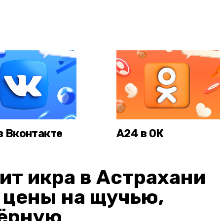
в Вконтакте
А24 в ОК
ит икра в Астрахани
: цены на щучью,
чёрную