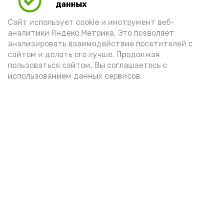
данных
порцией икры считается 30-50 граммов
(2-3 ложки). При этом следует обратить
Сайт использует cookie и инструмент веб-
аналитики Яндекс.Метрика. Это позволяет
внимание на хлеб, с которым она
анализировать взаимодействие посетителей с
подаётся: лучше выбирать
сайтом и делать его лучше. Продолжая
цельнозерновой, с мукой грубого
пользоваться сайтом, Вы соглашаетесь с
использованием данных сервисов.
помола. Есть икру следует в первой
половине дня. Кстати, полезнее для
здоровья сопроводить такой бутерброд
сочными овощами, свежей зеленью и
отварным яйцом.