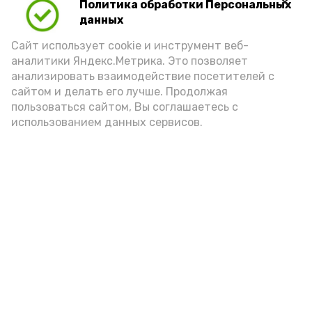
Политика обработки Персональных
Для взрослого человека безопасной
данных
порцией икры считается 30-50 граммов
(2-3 ложки). При этом следует обратить
Сайт использует cookie и инструмент веб-
аналитики Яндекс.Метрика. Это позволяет
внимание на хлеб, с которым она
анализировать взаимодействие посетителей с
подаётся: лучше выбирать
сайтом и делать его лучше. Продолжая
цельнозерновой, с мукой грубого
пользоваться сайтом, Вы соглашаетесь с
использованием данных сервисов.
помола. Есть икру следует в первой
половине дня. Кстати, полезнее для
здоровья сопроводить такой бутерброд
сочными овощами, свежей зеленью и
отварным яйцом.