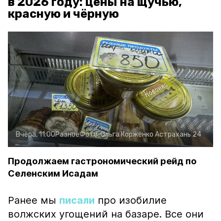
в 2026 году: цены на щучью,
красную и чёрную
Вчера, 11:00
Разное
Фото:
Ольга Корженко
Астрахань 24
Продолжаем гастрономический рейд по
Селенским Исадам
Ранее мы
писали
про изобилие
волжских угощений на базаре. Все они