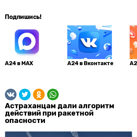
Подпишись!
А24 в MAX
А24 в Вконтакте
А2
Астраханцам дали алгоритм
действий при ракетной
опасности