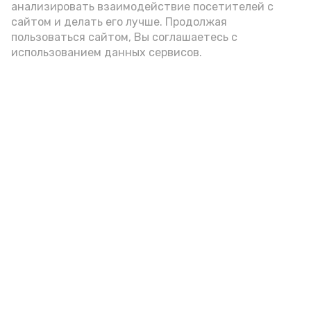
анализировать взаимодействие посетителей с
А24 в MAX
А24 в Вконтакте
А2
сайтом и делать его лучше. Продолжая
пользоваться сайтом, Вы соглашаетесь с
использованием данных сервисов.
Гостей Астраханской области из
Чеченской Республики призвали
соблюдать закон и порядок
6 августа , 16:15
Общество
Фото:
управление пресс-службы и информации