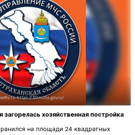
ия
Фото:
https://30.mchs.gov.ru/
я загорелась хозяйственная постройка
транился на площади 24 квадратных