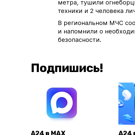
метра, тушили огнеборц
техники и 2 человека ли
В региональном МЧС соо
и напомнили о необход
безопасности.
Подпишись!
А24 в MAX
А24 