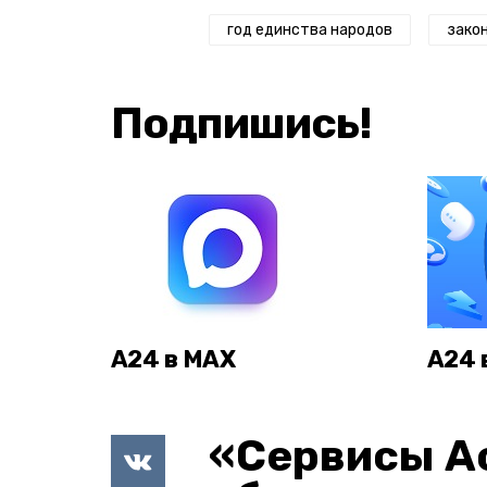
год единства народов
зако
Подпишись!
А24 в MAX
А24 
«Сервисы А