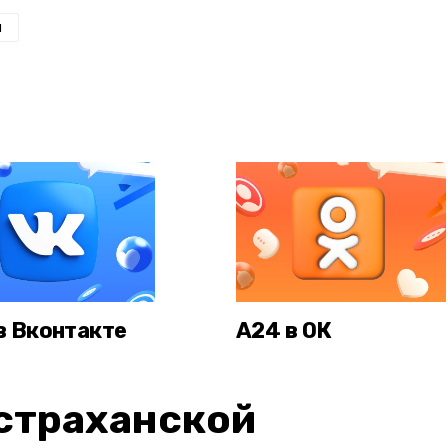
н
в Вконтакте
А24 в ОК
страханской