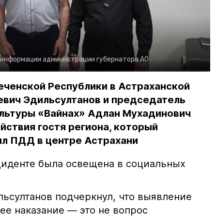
 информации администрации губернатора АО
еченской Республики в Астраханской
евич Эдильсултанов и председатель
льтуры «Вайнах» Адлан Мухадинович
йствия гостя региона, который
л ПДД в центре Астрахани
иденте была освещена в социальных
ьсултанов подчеркнул, что выявление
е наказание — это не вопрос