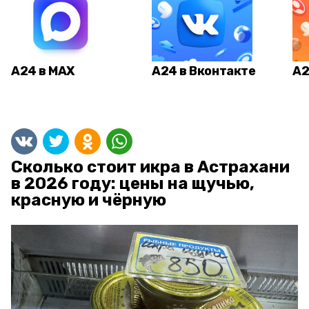
А24 в MAX
А24 в Вконтакте
А2
Сколько стоит икра в Астрахани
в 2026 году: цены на щучью,
красную и чёрную