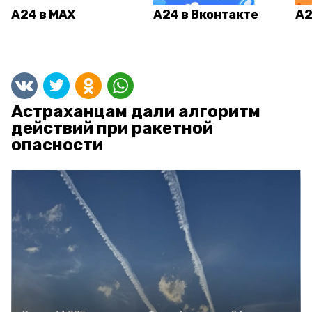
А24 в MAX
А24 в Вконтакте
А2
Астраханцам дали алгоритм
действий при ракетной
опасности