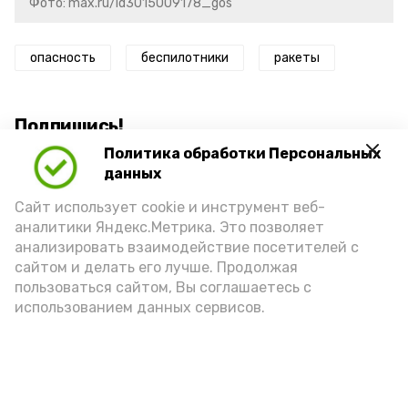
Фото: max.ru/id3015009178_gos
опасность
беспилотники
ракеты
Подпишись!
Политика обработки Персональных
данных
Сайт использует cookie и инструмент веб-
аналитики Яндекс.Метрика. Это позволяет
анализировать взаимодействие посетителей с
А24 в MAX
А24 в Вконтакте
А2
сайтом и делать его лучше. Продолжая
пользоваться сайтом, Вы соглашаетесь с
использованием данных сервисов.
Гостей Астраханской области из