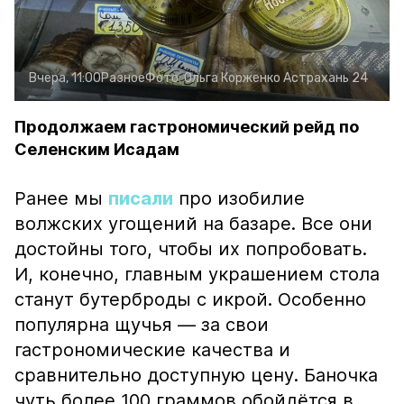
Вчера, 11:00
Разное
Фото:
Ольга Корженко
Астрахань 24
Продолжаем гастрономический рейд по
Селенским Исадам
Ранее мы
писали
про изобилие
волжских угощений на базаре. Все они
достойны того, чтобы их попробовать.
И, конечно, главным украшением стола
станут бутерброды с икрой. Особенно
популярна щучья — за свои
гастрономические качества и
сравнительно доступную цену. Баночка
чуть более 100 граммов обойдётся в