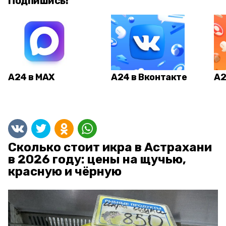
Подпишись!
А24 в MAX
А24 в Вконтакте
А2
Сколько стоит икра в Астрахани
в 2026 году: цены на щучью,
красную и чёрную