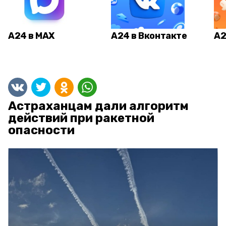
А24 в MAX
А24 в Вконтакте
А2
Астраханцам дали алгоритм
действий при ракетной
опасности