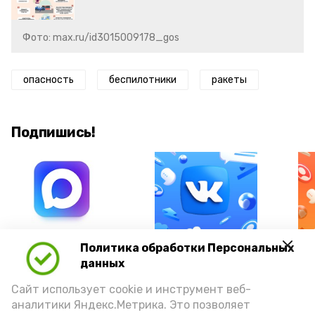
Фото: max.ru/id3015009178_gos
опасность
беспилотники
ракеты
Подпишись!
А24 в MAX
А24 в Вконтакте
А2
Политика обработки Персональных
данных
Сайт использует cookie и инструмент веб-
аналитики Яндекс.Метрика. Это позволяет