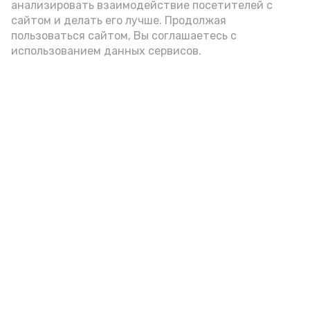
анализировать взаимодействие посетителей с
Гостей Астраханской области из
сайтом и делать его лучше. Продолжая
Чеченской Республики призвали
пользоваться сайтом, Вы соглашаетесь с
использованием данных сервисов.
соблюдать закон и порядок
6 августа , 16:15
Общество
Фото:
управление пресс-службы и информации
администрации губернатора АО
Представитель главы Чеченской
Республики в Астраханской области Хизри
Лом-Алиевич Эдильсултанов и