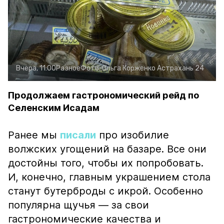
Вчера, 11:00
Разное
Фото:
Ольга Корженко
Астрахань 24
Продолжаем гастрономический рейд по
Селенским Исадам
Ранее мы
писали
про изобилие
волжских угощений на базаре. Все они
достойны того, чтобы их попробовать.
И, конечно, главным украшением стола
станут бутерброды с икрой. Особенно
популярна щучья — за свои
гастрономические качества и