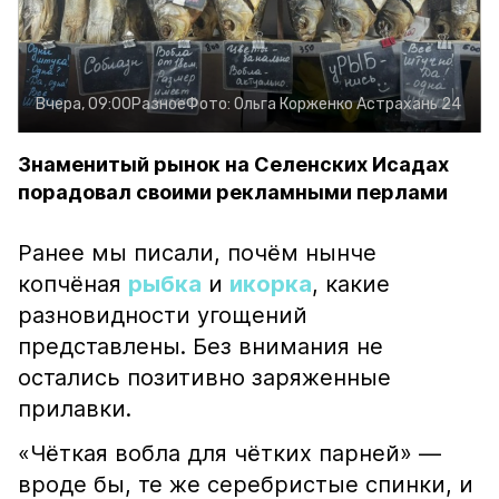
Вчера, 09:00
Разное
Фото:
Ольга Корженко
Астрахань 24
Знаменитый рынок на Селенских Исадах
порадовал своими рекламными перлами
Ранее мы писали, почём нынче
копчёная
рыбка
и
икорка
, какие
разновидности угощений
представлены. Без внимания не
остались позитивно заряженные
прилавки.
«Чёткая вобла для чётких парней» —
вроде бы, те же серебристые спинки, и