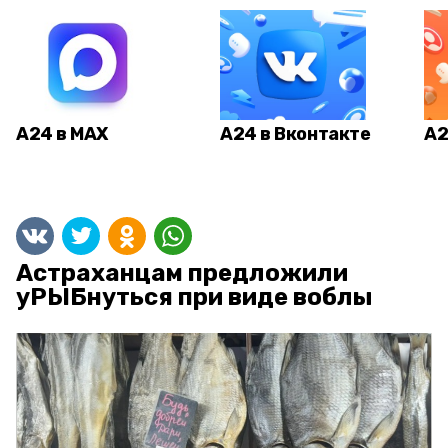
А24 в MAX
А24 в Вконтакте
А2
Астраханцам предложили
уРЫБнуться при виде воблы