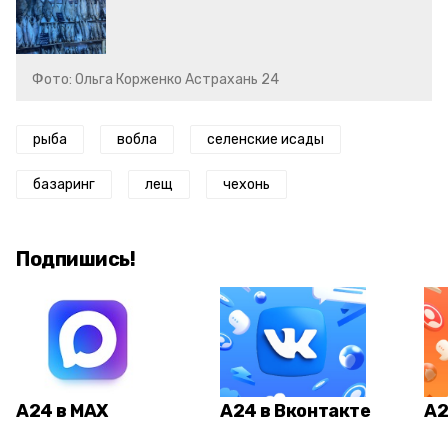
Фото: Ольга Корженко Астрахань 24
рыба
вобла
селенские исады
базаринг
лещ
чехонь
Подпишись!
А24 в MAX
А24 в Вконтакте
А2