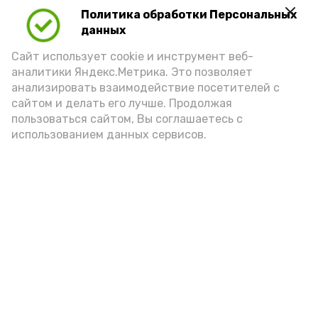
Политика обработки Персональных
данных
Сайт использует cookie и инструмент веб-
аналитики Яндекс.Метрика. Это позволяет
анализировать взаимодействие посетителей с
А24 в MAX
А24 в Вконтакте
А2
сайтом и делать его лучше. Продолжая
пользоваться сайтом, Вы соглашаетесь с
использованием данных сервисов.
Астраханская область готова к
отопительному сезону на 57 %