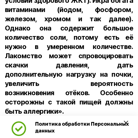
условии здорового ЖКТ). Икра богата
витаминами (йодом, фосфором,
железом, хромом и так далее).
Однако она содержит большое
количество соли, потому есть её
нужно в умеренном количестве.
Лакомство может спровоцировать
скачки давления, дать
дополнительную нагрузку на почки,
увеличить вероятность
возникновения отёков. Особенно
осторожны с такой пищей должны
быть аллергики».
Политика обработки Персональных
Для взрослого человека безопасной
данных
порцией икры считается 30-50 граммов