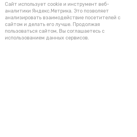
(2-3 ложки). При этом следует обратить
Сайт использует cookie и инструмент веб-
аналитики Яндекс.Метрика. Это позволяет
внимание на хлеб, с которым она
анализировать взаимодействие посетителей с
подаётся: лучше выбирать
сайтом и делать его лучше. Продолжая
цельнозерновой, с мукой грубого
пользоваться сайтом, Вы соглашаетесь с
использованием данных сервисов.
помола. Есть икру следует в первой
половине дня. Кстати, полезнее для
здоровья сопроводить такой бутерброд
сочными овощами, свежей зеленью и
отварным яйцом.