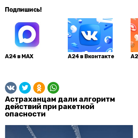
Подпишись!
А24 в MAX
А24 в Вконтакте
А2
Астраханцам дали алгоритм
действий при ракетной
опасности