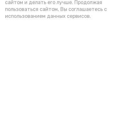
А24 в MAX
А24 в Вконтакте
А2
сайтом и делать его лучше. Продолжая
пользоваться сайтом, Вы соглашаетесь с
использованием данных сервисов.
Гостей Астраханской области из
Чеченской Республики призвали
соблюдать закон и порядок
Вчера, 16:15
Общество
Фото:
управление пресс-службы и информации
администрации губернатора АО