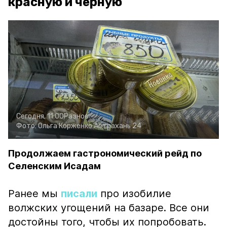
красную и чёрную
Сегодня, 11:00
Разное
Фото:
Ольга Корженко
Астрахань 24
Продолжаем гастрономический рейд по
Селенским Исадам
Ранее мы
писали
про изобилие
волжских угощений на базаре. Все они
достойны того, чтобы их попробовать.