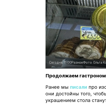
Сегодня, 11:00
Разное
Фото:
Ольга К
Продолжаем гастроном
Ранее мы
писали
про изо
они достойны того, чтоб
украшением стола стану