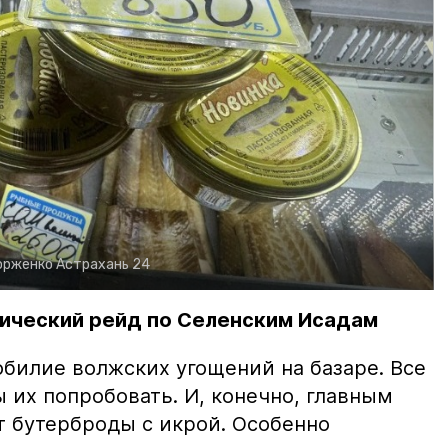
орженко
Астрахань 24
ический рейд по Селенским Исадам
билие волжских угощений на базаре. Все
ы их попробовать. И, конечно, главным
т бутерброды с икрой. Особенно