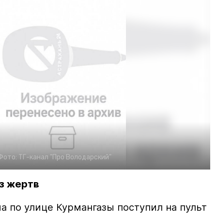
Фото:
ТГ-канал "Про Володарский"
з жертв
а по улице Курмангазы поступил на пульт