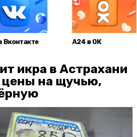
в Вконтакте
А24 в ОК
ит икра в Астрахани
: цены на щучью,
чёрную