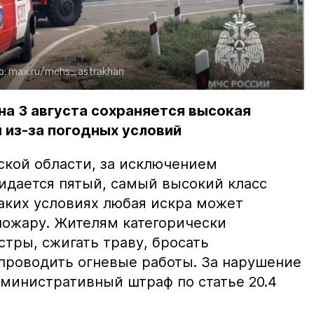
о:
max.ru/mchs_astrakhan
на 3 августа сохраняется высокая
 из-за погодных условий
ской области, за исключением
жидается пятый, самый высокий класс
таких условиях любая искра может
пожару. Жителям категорически
тры, сжигать траву, бросать
проводить огневые работы. За нарушение
министративный штраф по статье 20.4