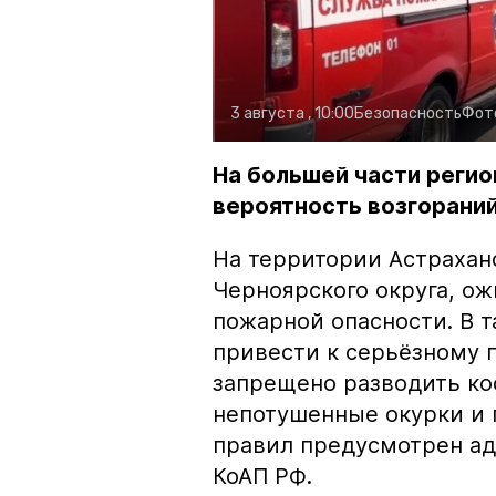
3 августа , 10:00
Безопасность
Фот
На большей части регио
вероятность возгораний
На территории Астрахан
Черноярского округа, о
пожарной опасности. В 
привести к серьёзному 
запрещено разводить кос
непотушенные окурки и 
правил предусмотрен ад
КоАП РФ.