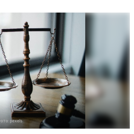
ото:
pexels