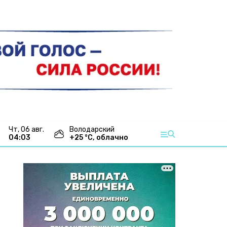
чт, 06 авг.
Володарский
04:03
+
25
°С,
облачно