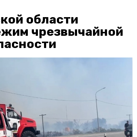
кой области
ежим чрезвычайной
пасности