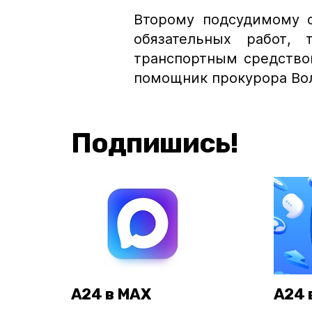
Второму подсудимому о
обязательных работ,
транспортным средством
помощник прокуpopa Вол
Подпишись!
А24 в MAX
А24 