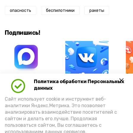
опасность
беспилотники
ракеты
Подпишись!
А24 в MAX
А24 в Вконтакте
А2
Политика обработки Персональных
данных
Сайт использует cookie и инструмент веб-
аналитики Яндекс.Метрика. Это позволяет
анализировать взаимодействие посетителей с
Гостей Астраханской области из
сайтом и делать его лучше. Продолжая
Чеченской Республики призвали
пользоваться сайтом, Вы соглашаетесь с
использованием данных сервисов.