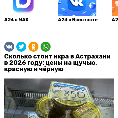
А24 в MAX
А24 в Вконтакте
А2
Сколько стоит икра в Астрахани
в 2026 году: цены на щучью,
красную и чёрную