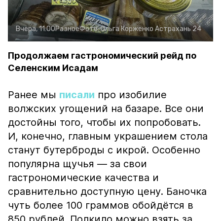
Вчера, 11:00
Разное
Фото:
Ольга Корженко
Астрахань 24
Продолжаем гастрономический рейд по
Селенским Исадам
Ранее мы
писали
про изобилие
волжских угощений на базаре. Все они
достойны того, чтобы их попробовать.
И, конечно, главным украшением стола
станут бутерброды с икрой. Особенно
популярна щучья — за свои
гастрономические качества и
сравнительно доступную цену. Баночка
чуть более 100 граммов обойдётся в
850 рублей. Полкило можно взять за