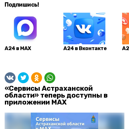
Подпишись!
А24 в MAX
А24 в Вконтакте
А2
«Сервисы Астраханской
области» теперь доступны в
приложении MAX