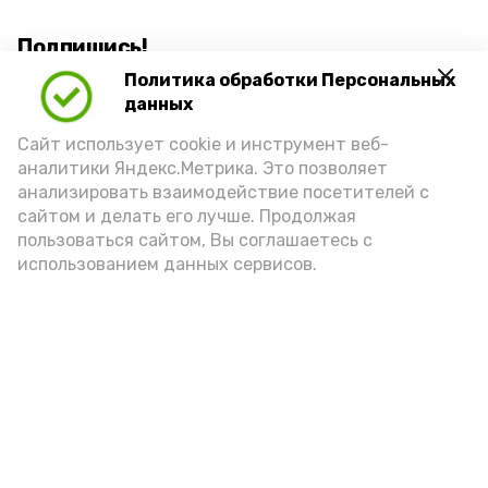
Подпишись!
Политика обработки Персональных
данных
Сайт использует cookie и инструмент веб-
аналитики Яндекс.Метрика. Это позволяет
анализировать взаимодействие посетителей с
А24 в MAX
А24 в Вконтакте
А2
сайтом и делать его лучше. Продолжая
пользоваться сайтом, Вы соглашаетесь с
использованием данных сервисов.
Ветераны СВО и их семьи в
Астрахани оформили 180
соцконтрактов