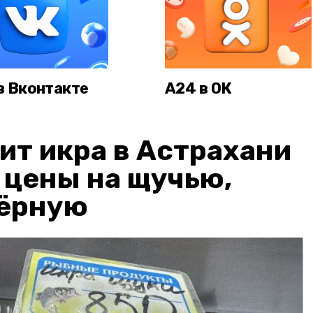
в Вконтакте
А24 в ОК
ит икра в Астрахани
: цены на щучью,
чёрную