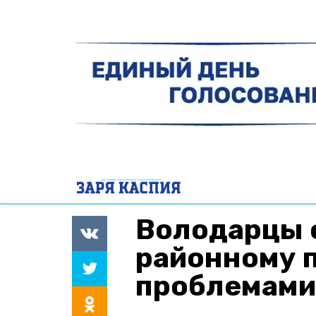
Володарцы 
районному 
проблемам