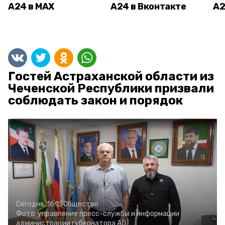
А24 в MAX
А24 в Вконтакте
А2
Гостей Астраханской области из
Чеченской Республики призвали
соблюдать закон и порядок
Сегодня, 16:15
Общество
Фото:
управление пресс-службы и информации
администрации губернатора АО