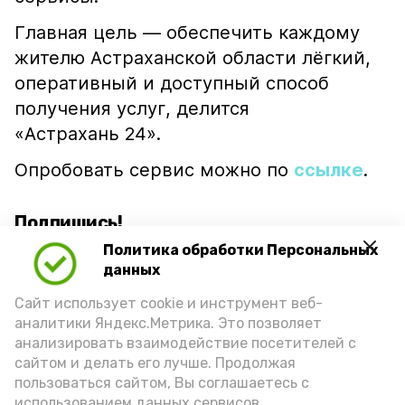
Главная цель — обеспечить каждому
жителю Астраханской области лёгкий,
оперативный и доступный способ
получения услуг, делится
«Астрахань 24».
Опробовать сервис можно по
ссылке
.
Подпишись!
Политика обработки Персональных
данных
Сайт использует cookie и инструмент веб-
аналитики Яндекс.Метрика. Это позволяет
анализировать взаимодействие посетителей с
А24 в MAX
А24 в Вконтакте
А2
сайтом и делать его лучше. Продолжая
пользоваться сайтом, Вы соглашаетесь с
использованием данных сервисов.