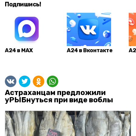
Подпишись!
А24 в MAX
А24 в Вконтакте
А2
Астраханцам предложили
уРЫБнуться при виде воблы