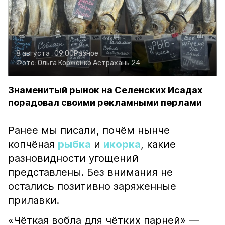
8 августа , 09:00
Разное
Фото:
Ольга Корженко
Астрахань 24
Знаменитый рынок на Селенских Исадах
порадовал своими рекламными перлами
Ранее мы писали, почём нынче
копчёная
рыбка
и
икорка
, какие
разновидности угощений
представлены. Без внимания не
остались позитивно заряженные
прилавки.
«Чёткая вобла для чётких парней» —