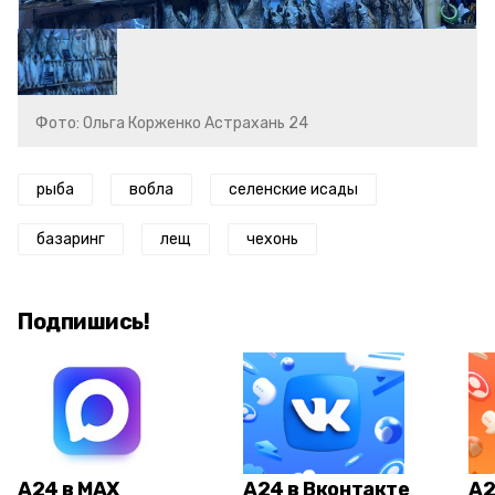
Фото: Ольга Корженко Астрахань 24
рыба
вобла
селенские исады
базаринг
лещ
чехонь
Подпишись!
А24 в MAX
А24 в Вконтакте
А2