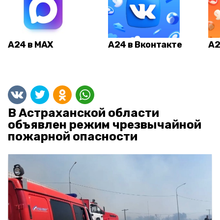
А24 в MAX
А24 в Вконтакте
А2
В Астраханской области
объявлен режим чрезвычайной
пожарной опасности