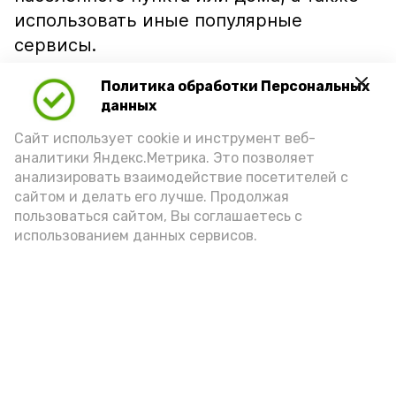
использовать иные популярные
сервисы.
Главная цель — обеспечить каждому
Политика обработки Персональных
жителю Астраханской области лёгкий,
данных
оперативный и доступный способ
Сайт использует cookie и инструмент веб-
получения услуг, делится
аналитики Яндекс.Метрика. Это позволяет
анализировать взаимодействие посетителей с
«Астрахань 24».
сайтом и делать его лучше. Продолжая
Опробовать сервис можно по
ссылке
.
пользоваться сайтом, Вы соглашаетесь с
использованием данных сервисов.
Подпишись!