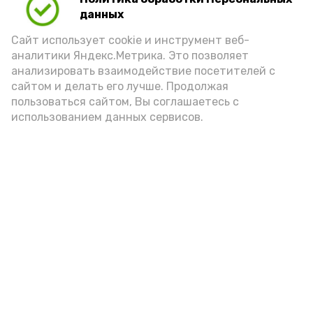
Для взрослого человека безопасной
данных
порцией икры считается 30-50 граммов
(2-3 ложки). При этом следует обратить
Сайт использует cookie и инструмент веб-
аналитики Яндекс.Метрика. Это позволяет
внимание на хлеб, с которым она
анализировать взаимодействие посетителей с
подаётся: лучше выбирать
сайтом и делать его лучше. Продолжая
цельнозерновой, с мукой грубого
пользоваться сайтом, Вы соглашаетесь с
использованием данных сервисов.
помола. Есть икру следует в первой
половине дня. Кстати, полезнее для
здоровья сопроводить такой бутерброд
сочными овощами, свежей зеленью и
отварным яйцом.