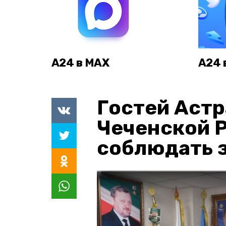
А24 в MAX
А24 
Гостей Астр
Чеченской 
соблюдать з