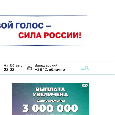
чт, 06 авг.
Володарский
22:02
+
28
°С,
облачно