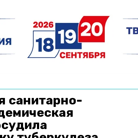
я санитарно-
демическая
бсудила
ку туберкулеза