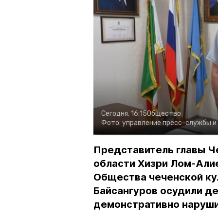
Сегодня, 16:15
Общество
Фото:
управление пресс-службы и
Представитель главы Ч
области Хизри Лом-Али
Общества чеченской ку
Байсангуров осудили де
демонстративно наруши