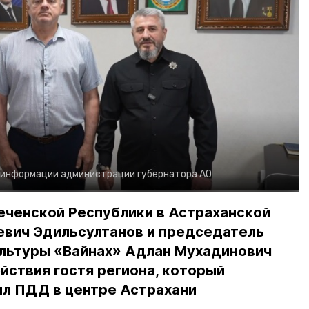
 информации администрации губернатора АО
еченской Республики в Астраханской
евич Эдильсултанов и председатель
льтуры «Вайнах» Адлан Мухадинович
йствия гостя региона, который
л ПДД в центре Астрахани