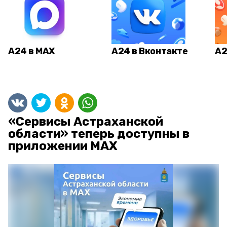
А24 в MAX
А24 в Вконтакте
А2
«Сервисы Астраханской
области» теперь доступны в
приложении MAX