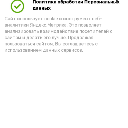
Политика обработки Персональных
данных
Сайт использует cookie и инструмент веб-
аналитики Яндекс.Метрика. Это позволяет
анализировать взаимодействие посетителей с
А24 в MAX
А24 в Вконтакте
А2
сайтом и делать его лучше. Продолжая
пользоваться сайтом, Вы соглашаетесь с
использованием данных сервисов.
Ветераны СВО и их семьи в
Астрахани оформили 180
соцконтрактов