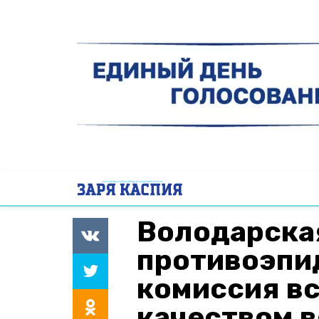
Володарска
противоэпи
комиссия в
качеством 