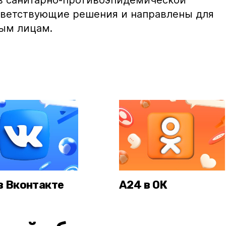
в санитарно-противоэпидемической
тветствующие решения и направлены для
ым лицам.
в Вконтакте
А24 в ОК