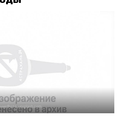
ение
Фото:
unsplash.com