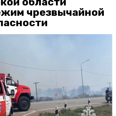
кой области
ежим чрезвычайной
пасности