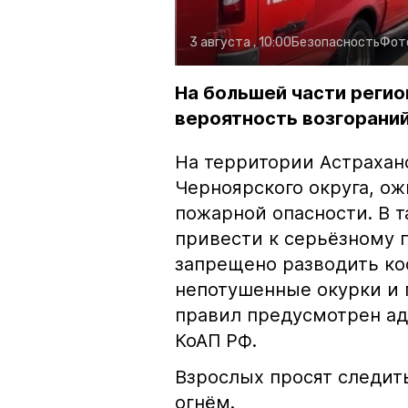
3 августа , 10:00
Безопасность
Фот
На большей части регио
вероятность возгораний
На территории Астрахан
Черноярского округа, о
пожарной опасности. В 
привести к серьёзному 
запрещено разводить кос
непотушенные окурки и 
правил предусмотрен ад
КоАП РФ.
Взрослых просят следить
огнём.