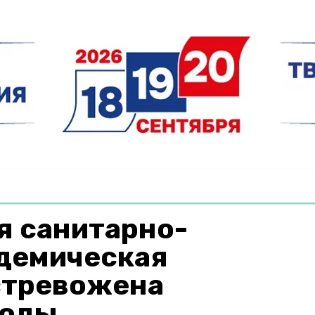
я санитарно-
демическая
стревожена
воды