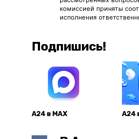
рассмотренных вопросо
комиссией приняты соо
исполнения ответственн
Подпишись!
А24 в MAX
А24 