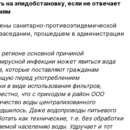
ь на эпидобстановку, если не отвечает
иям
лены санитарно-противоэпидемической
 заседании, прошедшем в администрации
м регионе основной причиной
вирусной инфекции может явиться вода
в, которые поставляют гражданам
ющую перед употреблением
и в виде использования фильтров,
вестно, что с приходом в район ООО
ачество воды централизованного
удшилось. Даже водопроводы питьевого
тать как технические, т.е. без обработки
емой населению воды. Удручает и тот