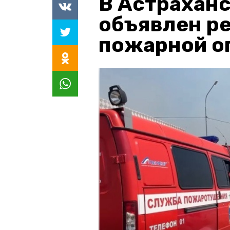
В Астраханс
объявлен р
пожарной о