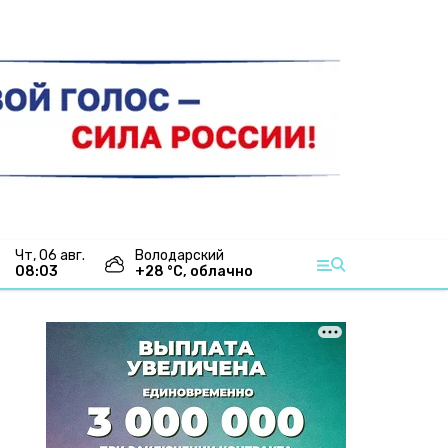
чт, 06 авг.
Володарский
08:03
+
28
°С,
облачно