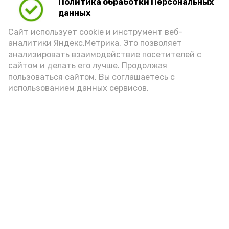
Политика обработки Персональных
Для взрослого человека безопасной
данных
порцией икры считается 30-50 граммов
(2-3 ложки). При этом следует обратить
Сайт использует cookie и инструмент веб-
аналитики Яндекс.Метрика. Это позволяет
внимание на хлеб, с которым она
анализировать взаимодействие посетителей с
подаётся: лучше выбирать
сайтом и делать его лучше. Продолжая
цельнозерновой, с мукой грубого
пользоваться сайтом, Вы соглашаетесь с
использованием данных сервисов.
помола. Есть икру следует в первой
половине дня. Кстати, полезнее для
здоровья сопроводить такой бутерброд
сочными овощами, свежей зеленью и
отварным яйцом.